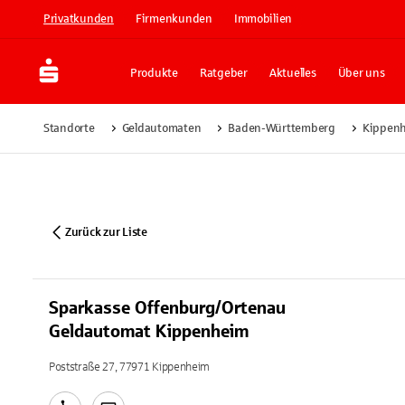
Privatkunden
Firmenkunden
Immobilien
Produkte
Ratgeber
Aktuelles
Über uns
Standorte
Geldautomaten
Baden-Württemberg
Kippen
Zurück zur Liste
Sparkasse Offenburg/Ortenau
Geldautomat Kippenheim
Poststraße 27, 77971 Kippenheim