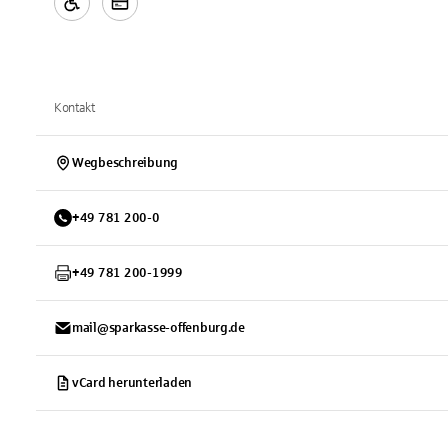
Kontakt
Wegbeschreibung
+
49
781
200-0
+
49
781
200-1999
mail@sparkasse-offenburg.de
vCard herunterladen