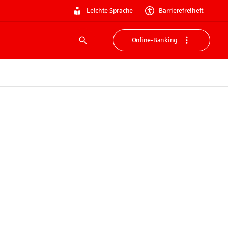
Leichte Sprache
Barrierefreiheit
Online-Banking
Suche