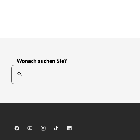
Wonach suchen Sie?
Suchfeld
Tippen Sie, um nach Themen zu suchen. Verwenden Sie die Pfei
Sparkasse auf Facebook
Sparkasse auf Youtube
Sparkasse auf Instagram
Sparkasse auf TikTok
Sparkasse auf LinkedIn