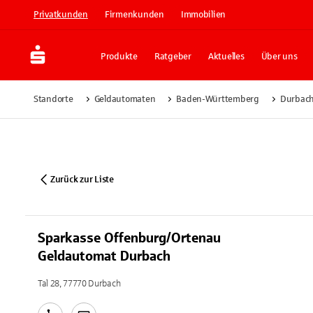
Privatkunden
Firmenkunden
Immobilien
Produkte
Ratgeber
Aktuelles
Über uns
Standorte
Geldautomaten
Baden-Württemberg
Durbac
Zurück zur Liste
Sparkasse Offenburg/Ortenau
Geldautomat Durbach
Tal 28, 77770 Durbach