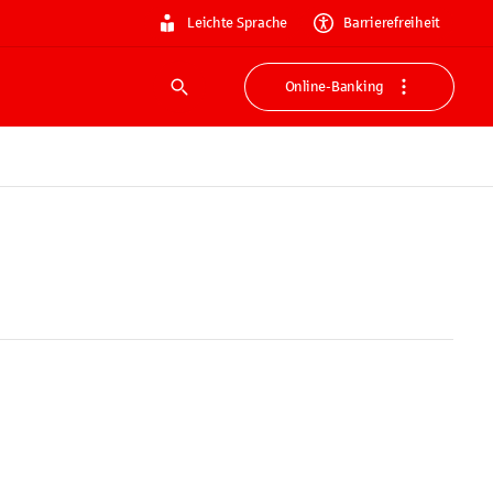
Leichte Sprache
Barrierefreiheit
Online-Banking
Suche