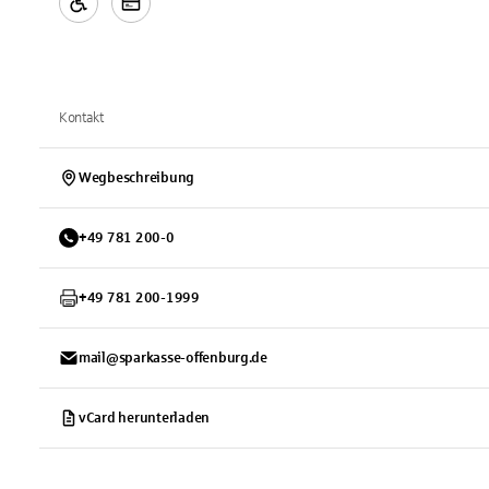
Kontakt
Wegbeschreibung
+
49
781
200-0
+
49
781
200-1999
mail@sparkasse-offenburg.de
vCard herunterladen