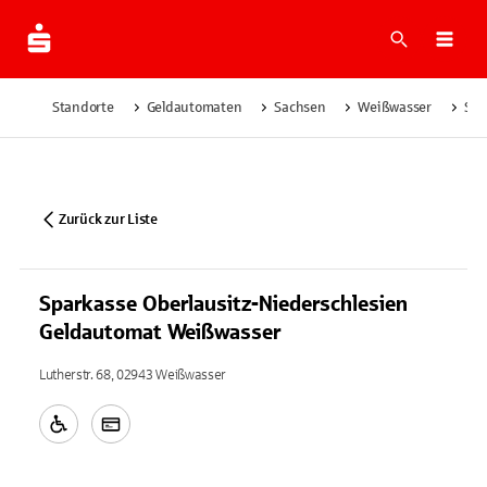
Suche
Navi
Standorte
Geldautomaten
Sachsen
Weißwasser
Spa
Zurück zur Liste
Sparkasse Oberlausitz-Niederschlesien
Geldautomat Weißwasser
Lutherstr. 68, 02943 Weißwasser