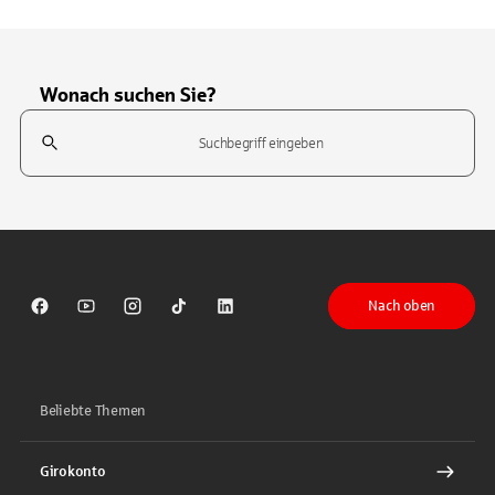
Wonach suchen Sie?
Suchfeld
Tippen Sie, um nach Themen zu suchen. Verwenden Sie die Pfeil-T
Nach oben
Sparkasse auf Facebook
Sparkasse auf Youtube
Sparkasse auf Instagram
Sparkasse auf TikTok
Sparkasse auf LinkedIn
Beliebte Themen
Girokonto