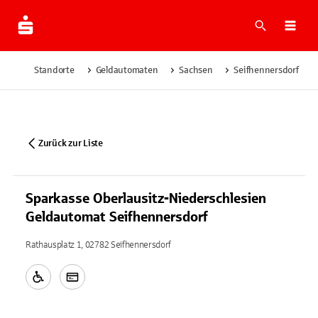
Suche
Navi
Standorte
Geldautomaten
Sachsen
Seifhennersdorf
Zurück zur Liste
Sparkasse Oberlausitz-Niederschlesien
Geldautomat Seifhennersdorf
Rathausplatz 1, 02782 Seifhennersdorf