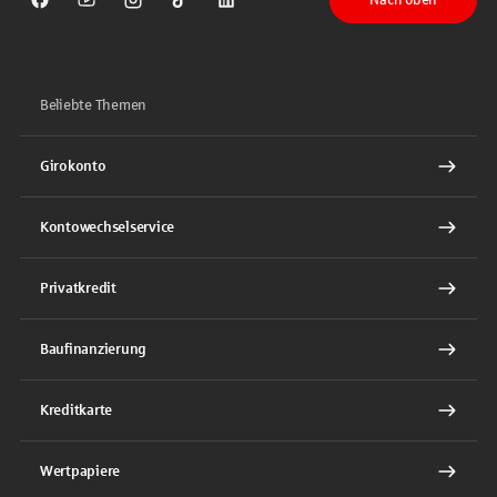
Sparkasse auf Facebook
Sparkasse auf Youtube
Sparkasse auf Instagram
Sparkasse auf TikTok
Sparkasse auf LinkedIn
Beliebte Themen
Girokonto
Kontowechselservice
Privatkredit
Baufinanzierung
Kreditkarte
Wertpapiere