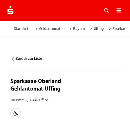
Suche
Navi
Standorte
Geldautomaten
Bayern
Uffing
Sparkasse
Zurück zur Liste
Sparkasse Oberland
Geldautomat Uffing
Hauptstr. 1, 82449 Uffing