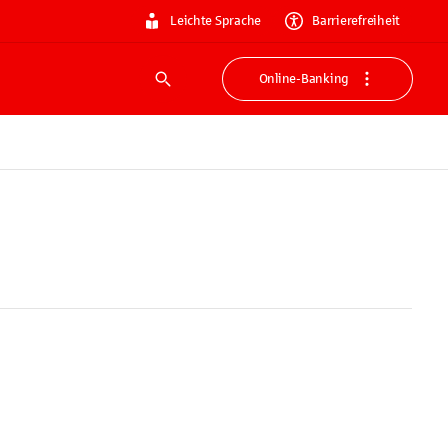
Leichte Sprache
Barrierefreiheit
Online-Banking
Suche