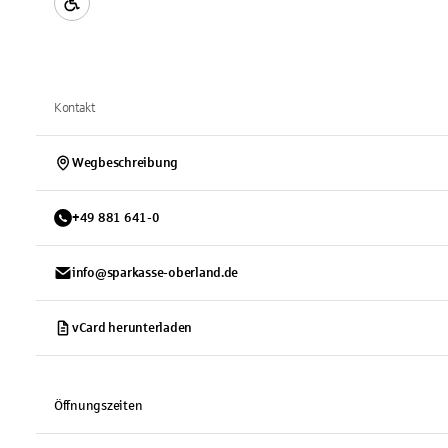
Kontakt
Wegbeschreibung
+
49
881
641-0
info@sparkasse-oberland.de
vCard herunterladen
Öffnungszeiten