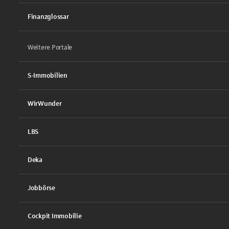
Finanzglossar
Weitere Portale
S-Immobilien
WirWunder
LBS
Deka
Jobbörse
Cockpit Immobilie