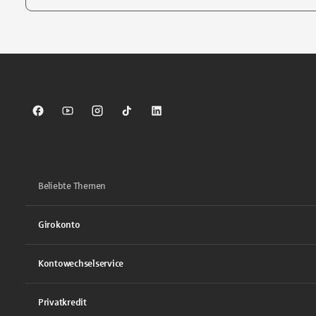
Tippen Sie, um nach Themen zu suchen. Verwenden Sie die Pfei
Sparkasse auf Facebook
Sparkasse auf Youtube
Sparkasse auf Instagram
Sparkasse auf TikTok
Sparkasse auf LinkedIn
Beliebte Themen
Girokonto
Kontowechselservice
Privatkredit