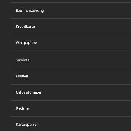
Baufinanzierung
Kreditkarte
Wertpapiere
Services
Filialen
Geldautomaten
Rechner
Karte sperren