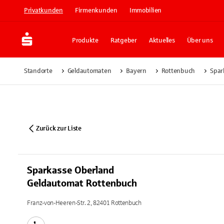
Privatkunden
Firmenkunden
Immobilien
Produkte
Ratgeber
Aktuelles
Über uns
Standorte
Geldautomaten
Bayern
Rottenbuch
Spar
Zurück zur Liste
Sparkasse Oberland
Geldautomat Rottenbuch
Franz-von-Heeren-Str. 2, 82401 Rottenbuch