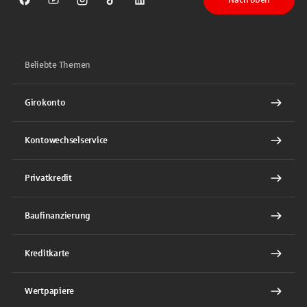
Sparkasse auf Facebook
Sparkasse auf Youtube
Sparkasse auf Instagram
Sparkasse auf TikTok
Sparkasse auf LinkedIn
Beliebte Themen
Girokonto
Kontowechselservice
Privatkredit
Baufinanzierung
Kreditkarte
Wertpapiere