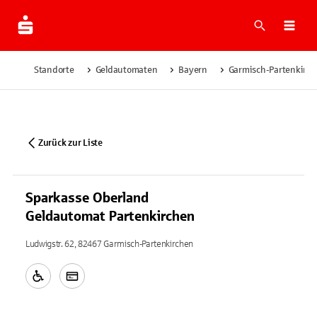
Suche
Navi
Standorte
Geldautomaten
Bayern
Garmisch-Partenkirc
Zurück zur Liste
Sparkasse Oberland
Geldautomat Partenkirchen
Ludwigstr. 62, 82467 Garmisch-Partenkirchen