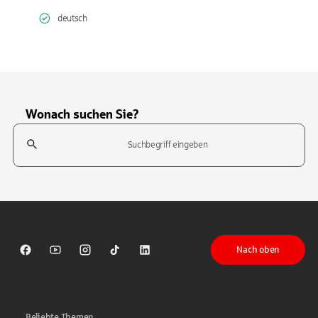
deutsch
Wonach suchen Sie?
Suchfeld
Tippen Sie, um nach Themen zu suchen. Verwenden Sie die Pfeil-T
Nach oben
Sparkasse auf Facebook
Sparkasse auf Youtube
Sparkasse auf Instagram
Sparkasse auf TikTok
Sparkasse auf LinkedIn
Beliebte Themen