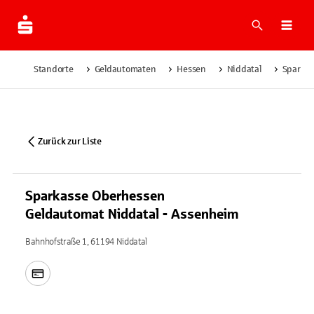
Suche
Navi
Standorte
Geldautomaten
Hessen
Niddatal
Sparkas
Zurück zur Liste
Sparkasse Oberhessen
Geldautomat Niddatal - Assenheim
Bahnhofstraße 1, 61194 Niddatal