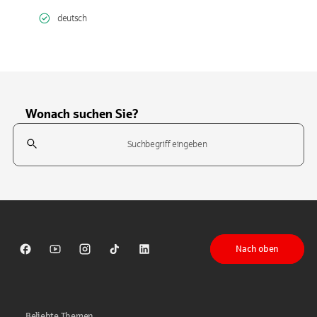
deutsch
Wonach suchen Sie?
Suchfeld
Tippen Sie, um nach Themen zu suchen. Verwenden Sie die Pfeil-T
Nach oben
Sparkasse auf Facebook
Sparkasse auf Youtube
Sparkasse auf Instagram
Sparkasse auf TikTok
Sparkasse auf LinkedIn
Beliebte Themen