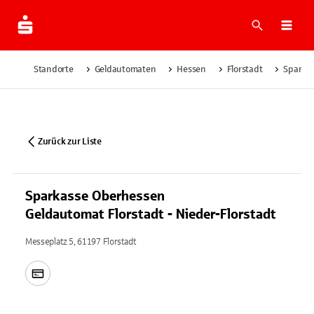
Suche
Navi
Standorte
Geldautomaten
Hessen
Florstadt
Sparkas
Zurück zur Liste
Sparkasse Oberhessen
Geldautomat Florstadt - Nieder-Florstadt
Messeplatz 5, 61197 Florstadt