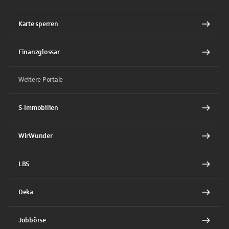
Karte sperren
Finanzglossar
Weitere Portale
S-Immobilien
WirWunder
LBS
Deka
Jobbörse