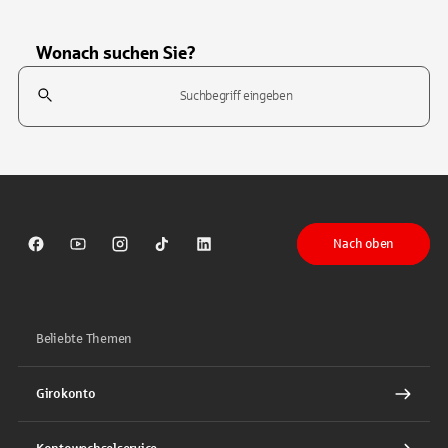
Wonach suchen Sie?
Suchfeld
Tippen Sie, um nach Themen zu suchen. Verwenden Sie die Pfeil-T
Nach oben
Sparkasse auf Facebook
Sparkasse auf Youtube
Sparkasse auf Instagram
Sparkasse auf TikTok
Sparkasse auf LinkedIn
Beliebte Themen
Girokonto