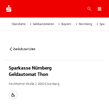
Suche
Navi
Standorte
Geldautomaten
Bayern
Nürnberg
Sparka
Zurück zur Liste
Sparkasse Nürnberg
Geldautomat Thon
Forchheimer Straße 2, 90425 Nürnberg