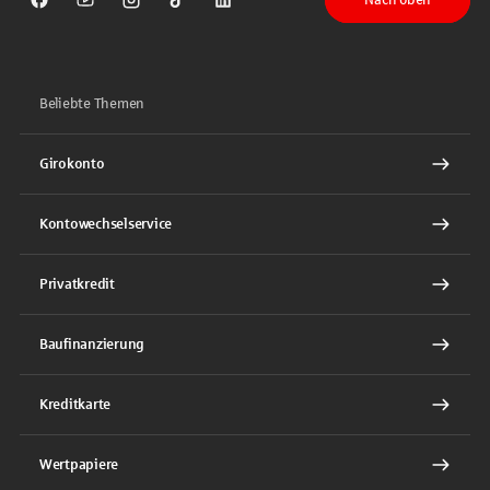
Sparkasse auf Facebook
Sparkasse auf Youtube
Sparkasse auf Instagram
Sparkasse auf TikTok
Sparkasse auf LinkedIn
Beliebte Themen
Girokonto
Kontowechselservice
Privatkredit
Baufinanzierung
Kreditkarte
Wertpapiere