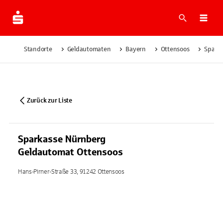
Suche
Navi
Standorte
Geldautomaten
Bayern
Ottensoos
Spark
Zurück zur Liste
Sparkasse Nürnberg
Geldautomat Ottensoos
Hans-Pirner-Straße 33, 91242 Ottensoos