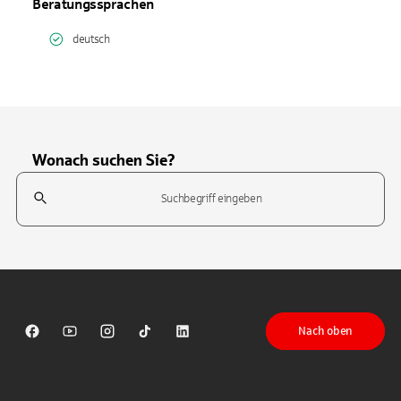
Beratungssprachen
deutsch
Wonach suchen Sie?
Suchfeld
Tippen Sie, um nach Themen zu suchen. Verwenden Sie die Pfeil-T
Nach oben
Sparkasse auf Facebook
Sparkasse auf Youtube
Sparkasse auf Instagram
Sparkasse auf TikTok
Sparkasse auf LinkedIn