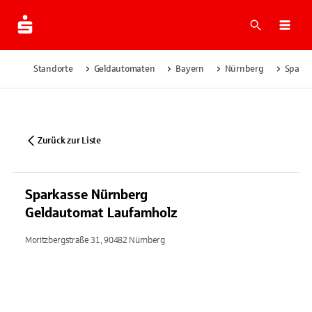
Suche
Navi
Standorte
Geldautomaten
Bayern
Nürnberg
Sparka
Zurück zur Liste
Sparkasse Nürnberg
Geldautomat Laufamholz
Moritzbergstraße 31, 90482 Nürnberg