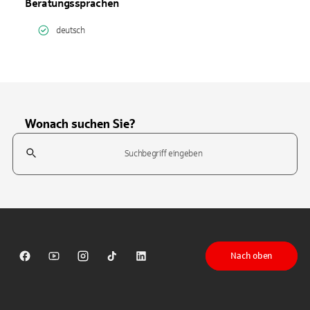
Beratungssprachen
deutsch
Wonach suchen Sie?
Suchfeld
Tippen Sie, um nach Themen zu suchen. Verwenden Sie die Pfeil-T
Nach oben
Sparkasse auf Facebook
Sparkasse auf Youtube
Sparkasse auf Instagram
Sparkasse auf TikTok
Sparkasse auf LinkedIn