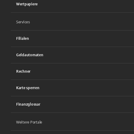
Wertpapiere
Services
Filialen
Geldautomaten
Rechner
Karte sperren
Finanzglossar
Weitere Portale