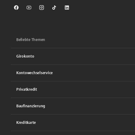
Sparkasse auf Facebook
Sparkasse auf Youtube
Sparkasse auf Instagram
Sparkasse auf TikTok
Sparkasse auf LinkedIn
Beliebte Themen
Girokonto
Kontowechselservice
Privatkredit
Baufinanzierung
Kreditkarte