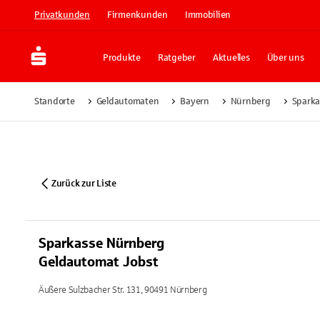
Privatkunden
Firmenkunden
Immobilien
Produkte
Ratgeber
Aktuelles
Über uns
Standorte
Geldautomaten
Bayern
Nürnberg
Sparka
Zurück zur Liste
Sparkasse Nürnberg
Geldautomat Jobst
Äußere Sulzbacher Str. 131, 90491 Nürnberg