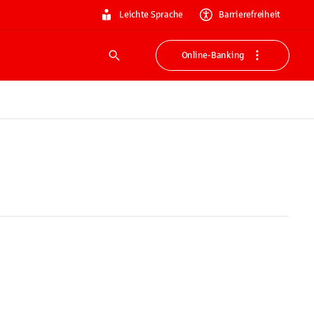
Leichte Sprache
Barrierefreiheit
Online-Banking
Suche