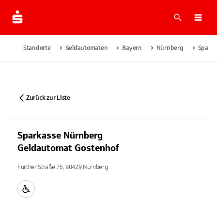
Suche
Navi
Standorte
Geldautomaten
Bayern
Nürnberg
Sparka
Zurück zur Liste
Sparkasse Nürnberg
Geldautomat Gostenhof
Fürther Straße 75, 90429 Nürnberg