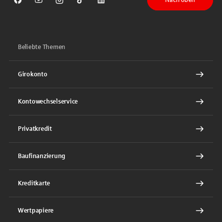
Sparkasse auf Facebook
Sparkasse auf Youtube
Sparkasse auf Instagram
Sparkasse auf TikTok
Sparkasse auf LinkedIn
Beliebte Themen
Girokonto
Kontowechselservice
Privatkredit
Baufinanzierung
Kreditkarte
Wertpapiere