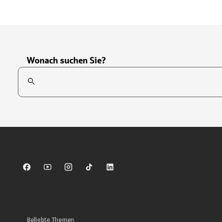
Wonach suchen Sie?
Suchfeld
Tippen Sie, um nach Themen zu suchen. Verwenden Sie die Pfei
Sparkasse auf Facebook
Sparkasse auf Youtube
Sparkasse auf Instagram
Sparkasse auf TikTok
Sparkasse auf LinkedIn
Beliebte Themen