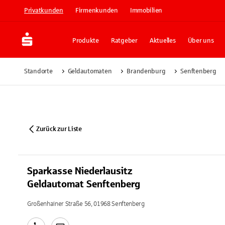
Privatkunden
Firmenkunden
Immobilien
Produkte
Ratgeber
Aktuelles
Über uns
Standorte
Geldautomaten
Brandenburg
Senftenberg
Zurück zur Liste
Sparkasse Niederlausitz
Geldautomat Senftenberg
Großenhainer Straße 56, 01968 Senftenberg