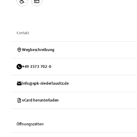
Kontakt
Wegbeschreibung
+
49
3573
702-0
info@spk-niederlausitz.de
vCard herunterladen
Öffnungszeiten