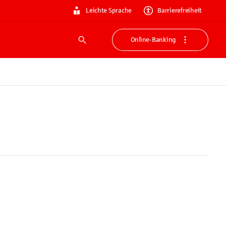
Leichte Sprache
Barrierefreiheit
Online-Banking
Suche