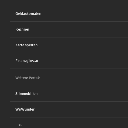
Geldautomaten
Rechner
Karte sperren
Finanzglossar
Weitere Portale
S-Immobilien
WirWunder
LBS