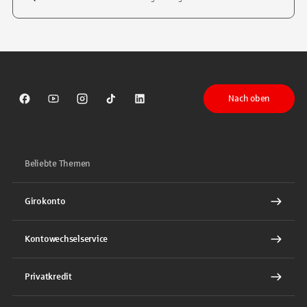
Tippen Sie, um nach Themen zu suchen. Verwenden Sie die Pfeil-T
Nach oben
Sparkasse auf Facebook
Sparkasse auf Youtube
Sparkasse auf Instagram
Sparkasse auf TikTok
Sparkasse auf LinkedIn
Beliebte Themen
Girokonto
Kontowechselservice
Privatkredit