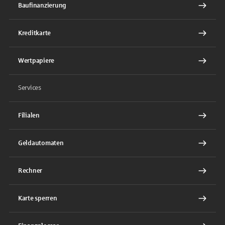
Baufinanzierung
Kreditkarte
Wertpapiere
Services
Filialen
Geldautomaten
Rechner
Karte sperren