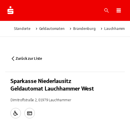
Suche
Navi
Standorte
Geldautomaten
Brandenburg
Lauchhammer
Zurück zur Liste
Sparkasse Niederlausitz
Geldautomat Lauchhammer West
Dimitroffstraße 2, 01979 Lauchhammer