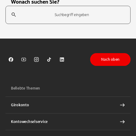
Wonach suchen Sie?
Suchfeld
Tippen Sie, um nach Themen zu suchen. Verwenden Sie die Pfeil-T
Nach oben
Sparkasse auf Facebook
Sparkasse auf Youtube
Sparkasse auf Instagram
Sparkasse auf TikTok
Sparkasse auf LinkedIn
Beliebte Themen
Girokonto
Kontowechselservice