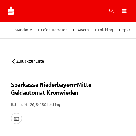
Suche
Navi
Standorte
Geldautomaten
Bayern
Loiching
Sparkas
Zurück zur Liste
Sparkasse Niederbayern-Mitte
Geldautomat Kronwieden
Bahnhofstr. 26, 84180 Loiching