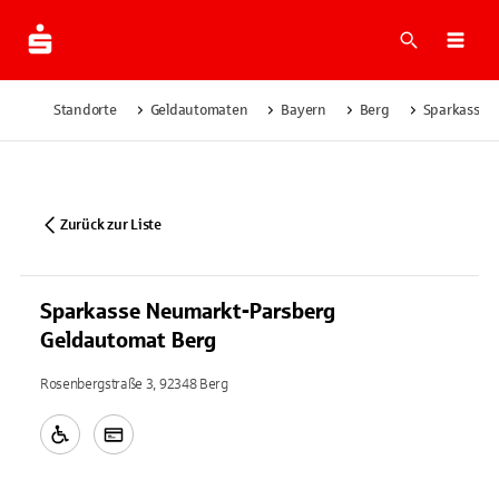
Suche
Navi
Standorte
Geldautomaten
Bayern
Berg
Sparkasse 
Zurück zur Liste
Sparkasse Neumarkt-Parsberg
Geldautomat Berg
Rosenbergstraße 3, 92348 Berg