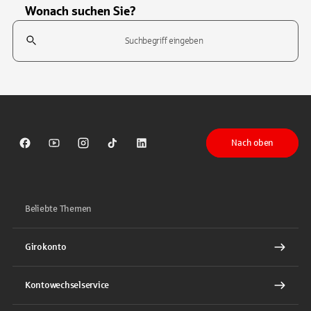
Wonach suchen Sie?
Suchfeld
Tippen Sie, um nach Themen zu suchen. Verwenden Sie die Pfeil-T
Nach oben
Sparkasse auf Facebook
Sparkasse auf Youtube
Sparkasse auf Instagram
Sparkasse auf TikTok
Sparkasse auf LinkedIn
Beliebte Themen
Girokonto
Kontowechselservice