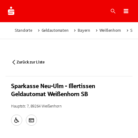
Suche
Navi
Standorte
Geldautomaten
Bayern
Weißenhorn
Spar
Zurück zur Liste
Sparkasse Neu-Ulm - Illertissen
Geldautomat Weißenhorn SB
Hauptstr. 7, 89264 Weißenhorn