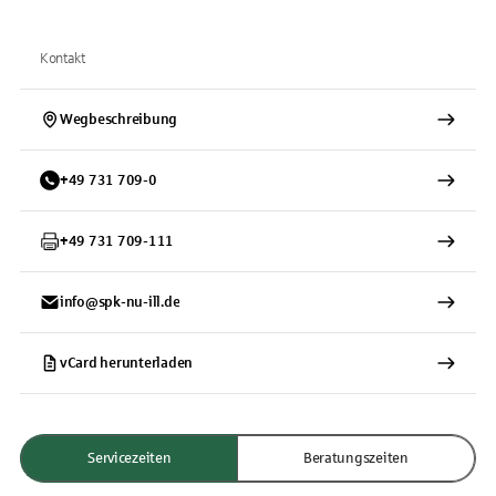
Kontakt
Wegbeschreibung
+
49
731
709-0
+
49
731
709-111
info@spk-nu-ill.de
vCard herunterladen
Servicezeiten
Beratungszeiten