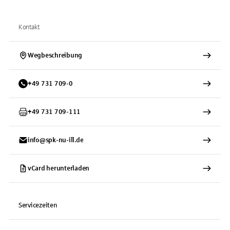
Kontakt
Wegbeschreibung
+
49
731
709-0
+
49
731
709-111
info@spk-nu-ill.de
vCard herunterladen
Servicezeiten