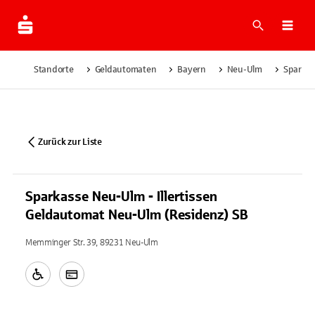
Suche
Navi
Standorte
Geldautomaten
Bayern
Neu-Ulm
Sparkas
Zurück zur Liste
Sparkasse Neu-Ulm - Illertissen
Geldautomat Neu-Ulm (Residenz) SB
Memminger Str. 39, 89231 Neu-Ulm