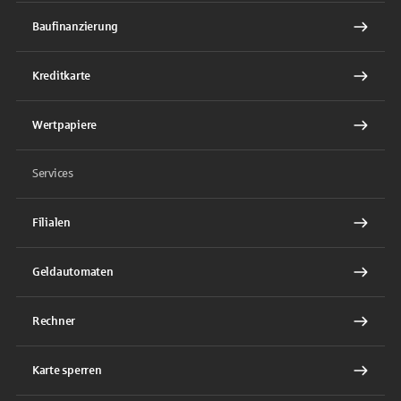
Baufinanzierung
Kreditkarte
Wertpapiere
Services
Filialen
Geldautomaten
Rechner
Karte sperren