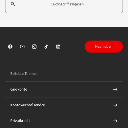
Tippen Sie, um nach Themen zu suchen. Verwenden Sie die Pfeil-T
Nach oben
Sparkasse auf Facebook
Sparkasse auf Youtube
Sparkasse auf Instagram
Sparkasse auf TikTok
Sparkasse auf LinkedIn
Beliebte Themen
Girokonto
Kontowechselservice
Privatkredit