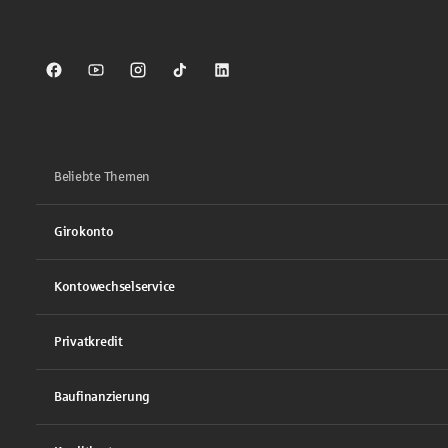
Sparkasse auf Facebook
Sparkasse auf Youtube
Sparkasse auf Instagram
Sparkasse auf TikTok
Sparkasse auf LinkedIn
Beliebte Themen
Girokonto
Kontowechselservice
Privatkredit
Baufinanzierung