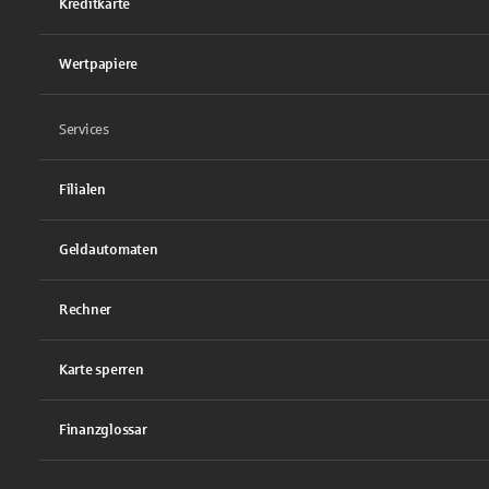
Kreditkarte
Wertpapiere
Services
Filialen
Geldautomaten
Rechner
Karte sperren
Finanzglossar