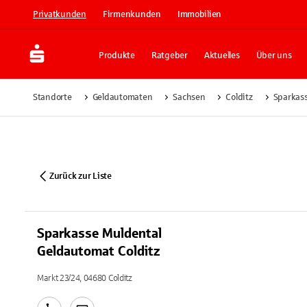
Privatkunden
Firmenkunden
Immobilien
Produkte
Ratgeber
Aktuelles
Über uns
Standorte
Geldautomaten
Sachsen
Colditz
Sparkass
Zurück zur Liste
Sparkasse Muldental
Geldautomat Colditz
Markt 23/24, 04680 Colditz