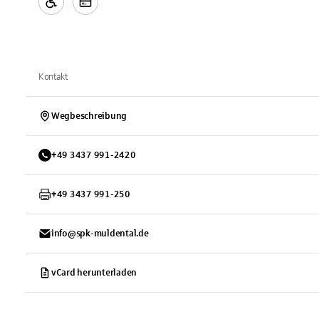
Kontakt
Wegbeschreibung
+
49
3437
991-2420
+
49
3437
991-250
info@spk-muldental.de
vCard herunterladen