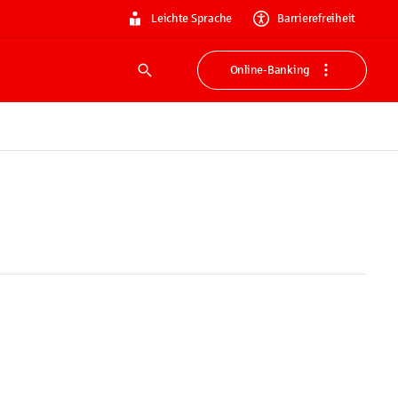
Leichte Sprache
Barrierefreiheit
Online-Banking
Suche