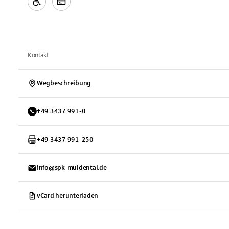
Kontakt
Wegbeschreibung
+
49
3437
991-0
+
49
3437
991-250
info@spk-muldental.de
vCard herunterladen