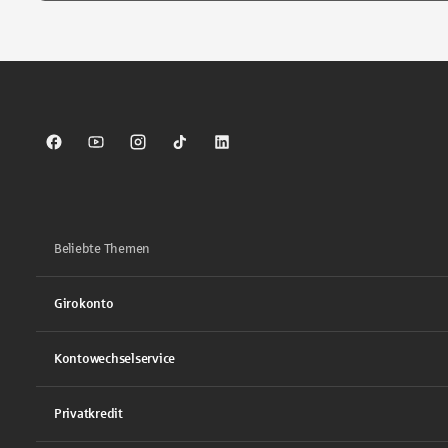
Tippen Sie, um nach Themen zu suchen. Verwenden Sie die Pfei
Sparkasse auf Facebook
Sparkasse auf Youtube
Sparkasse auf Instagram
Sparkasse auf TikTok
Sparkasse auf LinkedIn
Beliebte Themen
Girokonto
Kontowechselservice
Privatkredit