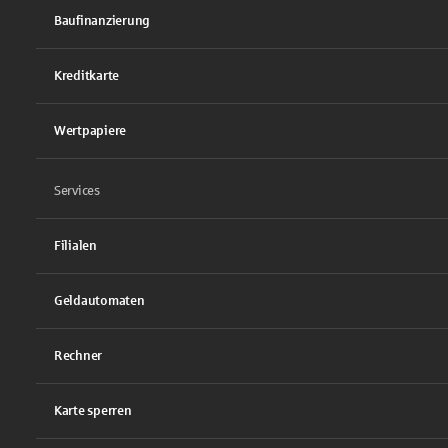
Baufinanzierung
Kreditkarte
Wertpapiere
Services
Filialen
Geldautomaten
Rechner
Karte sperren