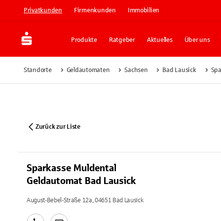
Privatkunden
Firmenkunden
Immobilien
Produkte
Ratgeber
Aktuelles
Über uns
Standorte
Geldautomaten
Sachsen
Bad Lausick
Spa
Zurück zur Liste
Sparkasse Muldental
Geldautomat Bad Lausick
August-Bebel-Straße 12a, 04651 Bad Lausick