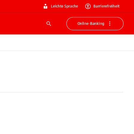
Leichte Sprache
Barrierefreiheit
Online-Banking
Suche