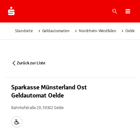
Suche
Navi
Standorte
Geldautomaten
Nordrhein-Westfalen
Oelde
Zurück zur Liste
Sparkasse Münsterland Ost
Geldautomat Oelde
Bahnhofstraße 29, 59302 Oelde