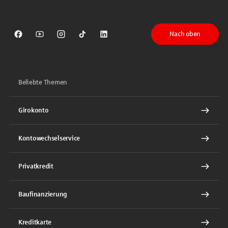
Nach oben
Sparkasse auf Facebook
Sparkasse auf Youtube
Sparkasse auf Instagram
Sparkasse auf TikTok
Sparkasse auf LinkedIn
Beliebte Themen
Girokonto
Kontowechselservice
Privatkredit
Baufinanzierung
Kreditkarte