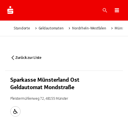
Suche
Navi
Standorte
Geldautomaten
Nordrhein-Westfalen
Münste
Zurück zur Liste
Sparkasse Münsterland Ost
Geldautomat Mondstraße
Pleistermühlenweg 72, 48155 Münster