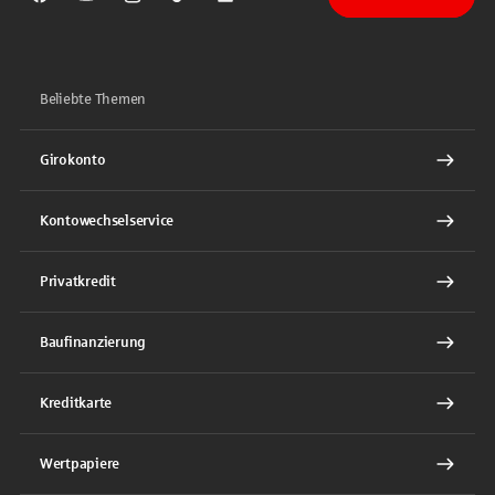
Sparkasse auf Facebook
Sparkasse auf Youtube
Sparkasse auf Instagram
Sparkasse auf TikTok
Sparkasse auf LinkedIn
Beliebte Themen
Girokonto
Kontowechselservice
Privatkredit
Baufinanzierung
Kreditkarte
Wertpapiere