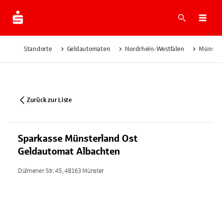
Suche
Navi
Standorte
Geldautomaten
Nordrhein-Westfalen
Münste
Zurück zur Liste
Sparkasse Münsterland Ost
Geldautomat Albachten
Dülmener Str. 45, 48163 Münster