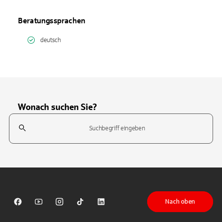
Beratungssprachen
deutsch
Wonach suchen Sie?
Suchfeld
Tippen Sie, um nach Themen zu suchen. Verwenden Sie die Pfeil-T
Nach oben
Sparkasse auf Facebook
Sparkasse auf Youtube
Sparkasse auf Instagram
Sparkasse auf TikTok
Sparkasse auf LinkedIn