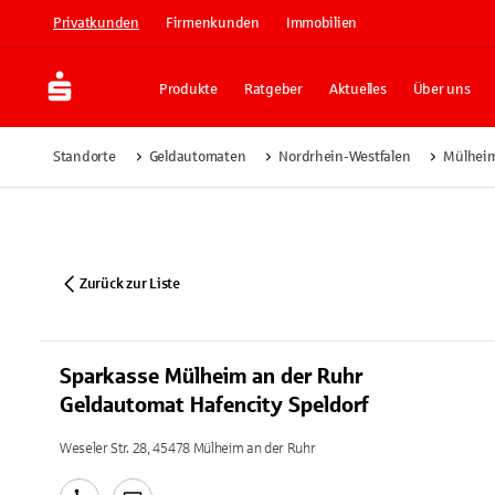
Privatkunden
Firmenkunden
Immobilien
Produkte
Ratgeber
Aktuelles
Über uns
Standorte
Geldautomaten
Nordrhein-Westfalen
Mülheim
Zurück zur Liste
Sparkasse Mülheim an der Ruhr
Geldautomat Hafencity Speldorf
Weseler Str. 28, 45478 Mülheim an der Ruhr