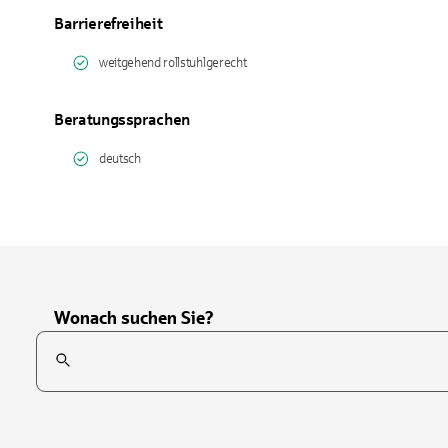
Barrierefreiheit
weitgehend rollstuhlgerecht
Beratungssprachen
deutsch
Wonach suchen Sie?
Suchfeld
Tippen Sie, um nach Themen zu suchen. Verwenden Sie die Pfei