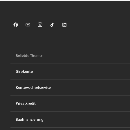
Sparkasse auf Facebook
Sparkasse auf Youtube
Sparkasse auf Instagram
Sparkasse auf TikTok
Sparkasse auf LinkedIn
Beliebte Themen
Girokonto
Kontowechselservice
Privatkredit
Baufinanzierung