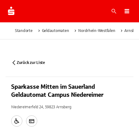
Suche
Navi
Standorte
Geldautomaten
Nordrhein-Westfalen
Arnsber
Zurück zur Liste
Sparkasse Mitten im Sauerland
Geldautomat Campus Niedereimer
Niedereimerfeld 24, 59823 Arnsberg