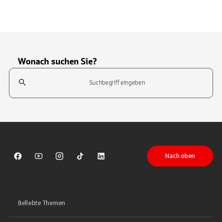
Wonach suchen Sie?
Suchfeld
Tippen Sie, um nach Themen zu suchen. Verwenden Sie die Pfeil-T
Nach oben
Sparkasse auf Facebook
Sparkasse auf Youtube
Sparkasse auf Instagram
Sparkasse auf TikTok
Sparkasse auf LinkedIn
Beliebte Themen