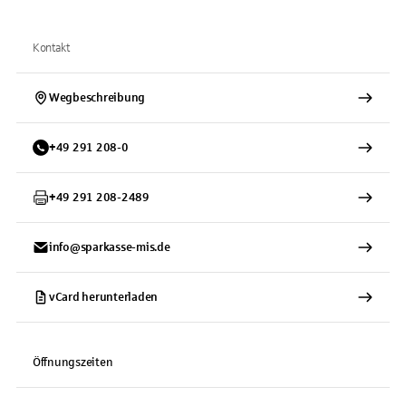
Kontakt
Wegbeschreibung
+
49
291
208-0
+
49
291
208-2489
info@sparkasse-mis.de
vCard herunterladen
Öffnungszeiten