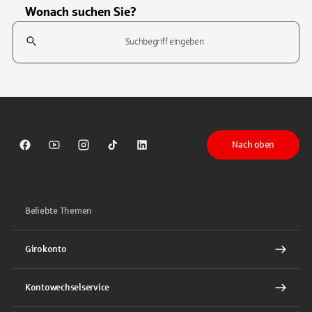
Wonach suchen Sie?
Suchfeld
Tippen Sie, um nach Themen zu suchen. Verwenden Sie die Pfeil-T
Nach oben
Sparkasse auf Facebook
Sparkasse auf Youtube
Sparkasse auf Instagram
Sparkasse auf TikTok
Sparkasse auf LinkedIn
Beliebte Themen
Girokonto
Kontowechselservice