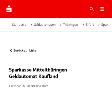
Suche
Navi
Standorte
Geldautomaten
Thüringen
Erfurt
Sparka
Zurück zur Liste
Sparkasse Mittelthüringen
Geldautomat Kaufland
Leipziger Str. 78, 99085 Erfurt