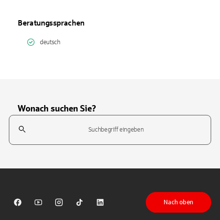
Beratungssprachen
deutsch
Wonach suchen Sie?
Suchfeld
Tippen Sie, um nach Themen zu suchen. Verwenden Sie die Pfeil-T
Nach oben
Sparkasse auf Facebook
Sparkasse auf Youtube
Sparkasse auf Instagram
Sparkasse auf TikTok
Sparkasse auf LinkedIn