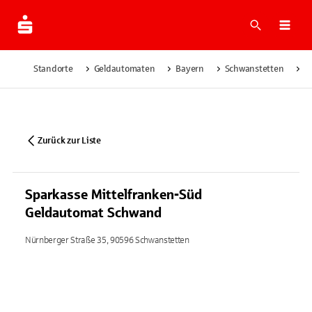
Suche
Navi
Standorte
Geldautomaten
Bayern
Schwanstetten
S
Zurück zur Liste
Sparkasse Mittelfranken-Süd
Geldautomat Schwand
Nürnberger Straße 35, 90596 Schwanstetten