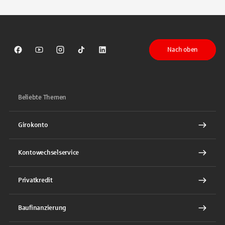
Nach oben
Sparkasse auf Facebook
Sparkasse auf Youtube
Sparkasse auf Instagram
Sparkasse auf TikTok
Sparkasse auf LinkedIn
Beliebte Themen
Girokonto
Kontowechselservice
Privatkredit
Baufinanzierung