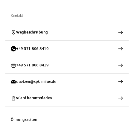
Kontakt
Wegbeschreibung
+
49
571
806 8410
+
49
571
806 8419
duetzen@spk-milue.de
vCard herunterladen
Öffnungszeiten