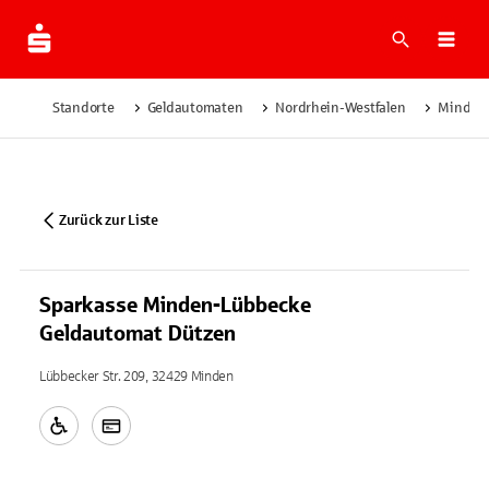
Suche
Navi
Standorte
Geldautomaten
Nordrhein-Westfalen
Minden
Zurück zur Liste
Sparkasse Minden-Lübbecke
Geldautomat Dützen
Lübbecker Str. 209, 32429 Minden