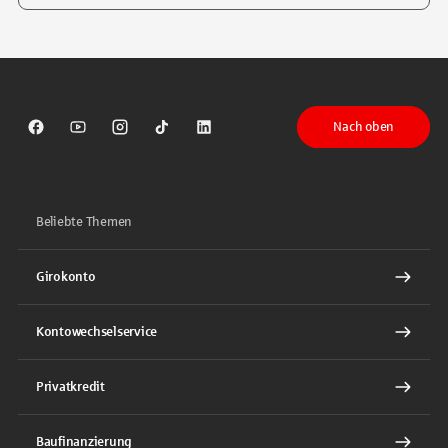
Tippen Sie, um nach Themen zu suchen. Verwenden Sie die Pfeil-T
Nach oben
Sparkasse auf Facebook
Sparkasse auf Youtube
Sparkasse auf Instagram
Sparkasse auf TikTok
Sparkasse auf LinkedIn
Beliebte Themen
Girokonto
Kontowechselservice
Privatkredit
Baufinanzierung