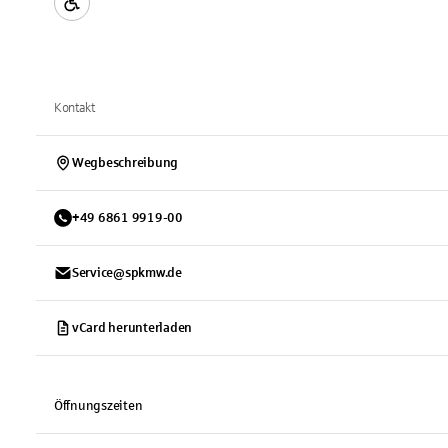
Kontakt
Wegbeschreibung
+
49
6861
9919-00
Service@spkmw.de
vCard herunterladen
Öffnungszeiten