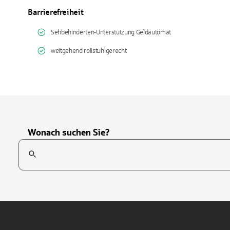
Barrierefreiheit
Sehbehinderten-Unterstützung Geldautomat
weitgehend rollstuhlgerecht
Wonach suchen Sie?
Suchfeld
Tippen Sie, um nach Themen zu suchen. Verwenden Sie die Pfei