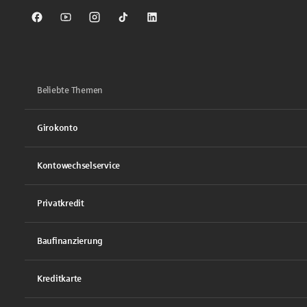
Sparkasse auf Facebook
Sparkasse auf Youtube
Sparkasse auf Instagram
Sparkasse auf TikTok
Sparkasse auf LinkedIn
Beliebte Themen
Girokonto
Kontowechselservice
Privatkredit
Baufinanzierung
Kreditkarte