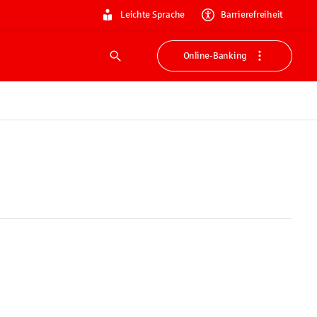
Leichte Sprache
Barrierefreiheit
Online-Banking
Suche