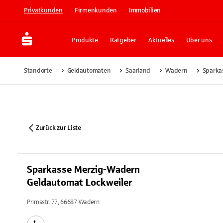
Privatkunden
Firmenkunden
Immobilien
Produkte
Ratgeber
Aktuelles
Über uns
Standorte
Geldautomaten
Saarland
Wadern
Sparka
Zurück zur Liste
Sparkasse Merzig-Wadern
Geldautomat Lockweiler
Primsstr. 77, 66687 Wadern