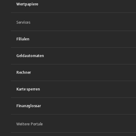
Wertpapiere
Services
Filialen
Geldautomaten
Rechner
Karte sperren
Finanzglossar
Weitere Portale