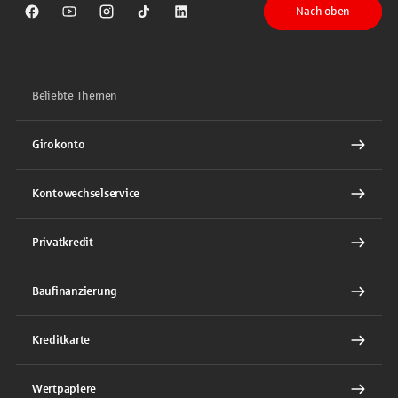
Nach oben
Sparkasse auf Facebook
Sparkasse auf Youtube
Sparkasse auf Instagram
Sparkasse auf TikTok
Sparkasse auf LinkedIn
Beliebte Themen
Girokonto
Kontowechselservice
Privatkredit
Baufinanzierung
Kreditkarte
Wertpapiere