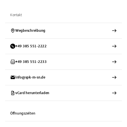
Kontakt
Wegbeschreibung
+
49
385
551-2222
+
49
385
551-2233
info@spk-m-sn.de
vCard herunterladen
Öffnungszeiten