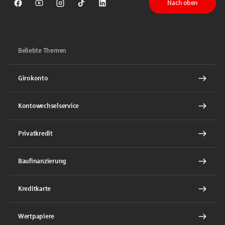
Nach oben
Sparkasse auf Facebook
Sparkasse auf Youtube
Sparkasse auf Instagram
Sparkasse auf TikTok
Sparkasse auf LinkedIn
Beliebte Themen
Girokonto
Kontowechselservice
Privatkredit
Baufinanzierung
Kreditkarte
Wertpapiere