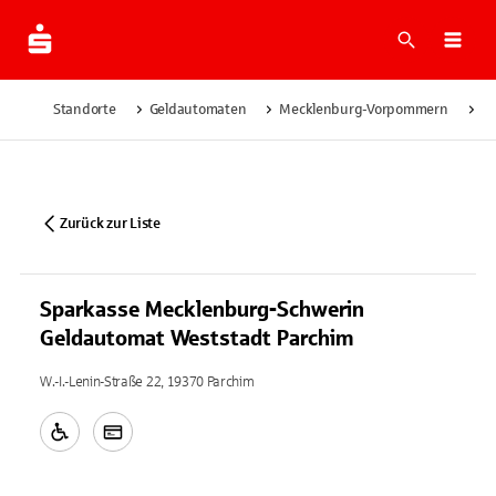
Suche
Navi
Standorte
Geldautomaten
Mecklenburg-Vorpommern
Pa
Zurück zur Liste
Sparkasse Mecklenburg-Schwerin
Geldautomat Weststadt Parchim
W.-I.-Lenin-Straße 22, 19370 Parchim