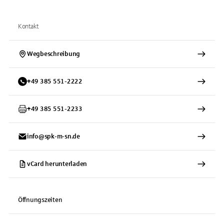
Kontakt
Wegbeschreibung
+
49
385
551-2222
+
49
385
551-2233
info@spk-m-sn.de
vCard herunterladen
Öffnungszeiten