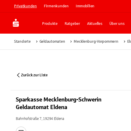
Privatkunden
Firmenkunden
Immobilien
Produkte
Ratgeber
Aktuelles
Über uns
Standorte
Geldautomaten
Mecklenburg-Vorpommern
El
Zurück zur Liste
Sparkasse Mecklenburg-Schwerin
Geldautomat Eldena
Bahnhofstraße 7, 19294 Eldena