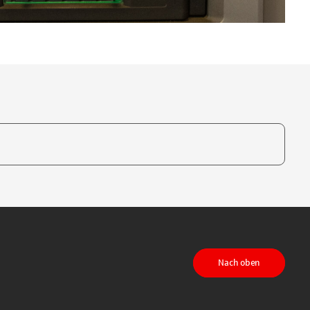
te, um auszuwählen
Nach oben