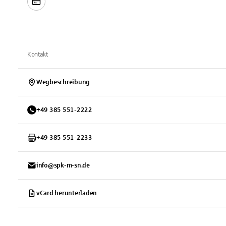
Kontakt
Wegbeschreibung
+
49
385
551-2222
+
49
385
551-2233
info@spk-m-sn.de
vCard herunterladen