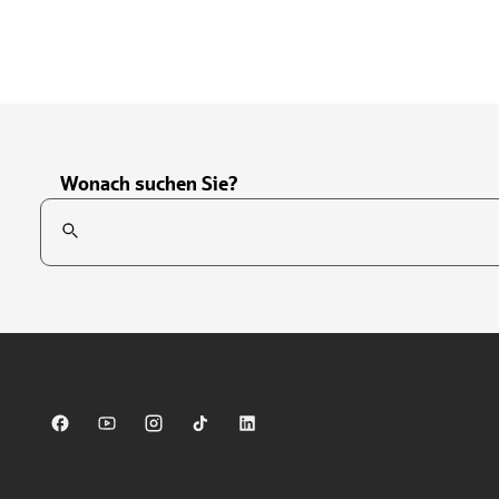
Wonach suchen Sie?
Suchfeld
Tippen Sie, um nach Themen zu suchen. Verwenden Sie die Pfei
Sparkasse auf Facebook
Sparkasse auf Youtube
Sparkasse auf Instagram
Sparkasse auf TikTok
Sparkasse auf LinkedIn