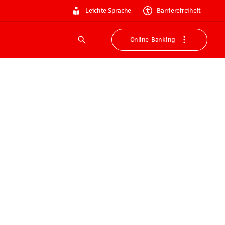
Leichte Sprache
Barrierefreiheit
Online-Banking
Suche