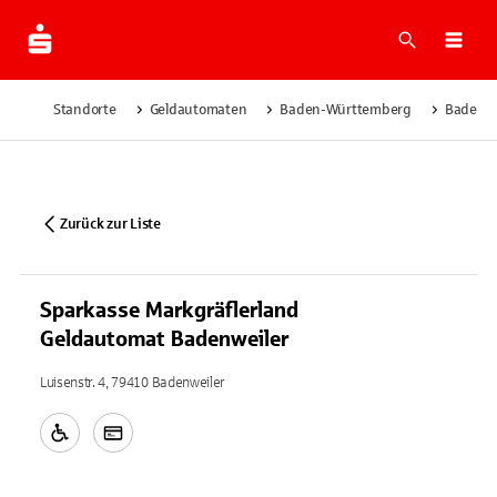
Suche
Navi
Standorte
Geldautomaten
Baden-Württemberg
Badenwe
Zurück zur Liste
Sparkasse Markgräflerland
Geldautomat Badenweiler
Luisenstr. 4, 79410 Badenweiler