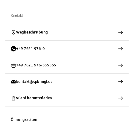
Kontakt
Wegbeschreibung
+
49
7621
976-0
+
49
7621
976-555555
kontakt@spk-mgl.de
vCard herunterladen
Öffnungszeiten