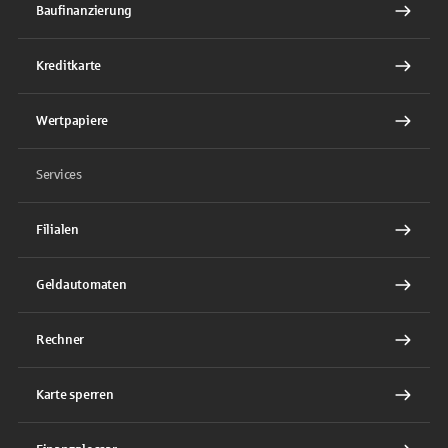
Baufinanzierung
Kreditkarte
Wertpapiere
Services
Filialen
Geldautomaten
Rechner
Karte sperren