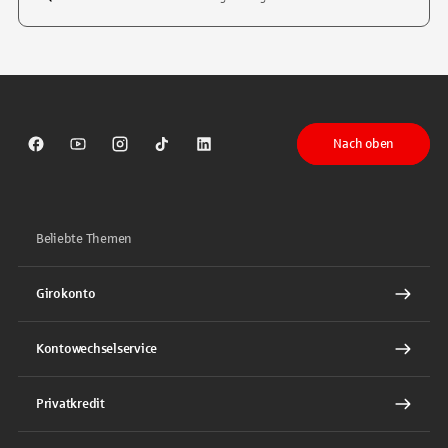
Tippen Sie, um nach Themen zu suchen. Verwenden Sie die Pfeil-T
Nach oben
Sparkasse auf Facebook
Sparkasse auf Youtube
Sparkasse auf Instagram
Sparkasse auf TikTok
Sparkasse auf LinkedIn
Beliebte Themen
Girokonto
Kontowechselservice
Privatkredit