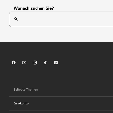
Wonach suchen Sie?
Suchfeld
Tippen Sie, um nach Themen zu suchen. Verwenden Sie die Pfei
Sparkasse auf Facebook
Sparkasse auf Youtube
Sparkasse auf Instagram
Sparkasse auf TikTok
Sparkasse auf LinkedIn
Beliebte Themen
Girokonto