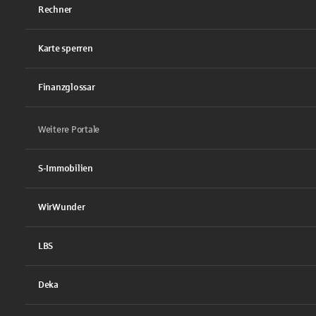
Rechner
Karte sperren
Finanzglossar
Weitere Portale
S-Immobilien
WirWunder
LBS
Deka