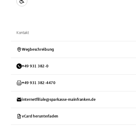
Kontakt
Wegbeschreibung
+
49
931
382-0
+
49
931
382-4470
internetfiliale@sparkasse-mainfranken.de
vCard herunterladen