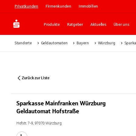
Privatkunden
Firmenkunden
Immobilien
Produkte
Ratgeber
Aktuelles
Über uns
Standorte
Geldautomaten
Bayern
Würzburg
Sparka
Zurück zur Liste
Sparkasse Mainfranken Würzburg
Geldautomat Hofstraße
Hofstr. 7-9, 97070 Würzburg