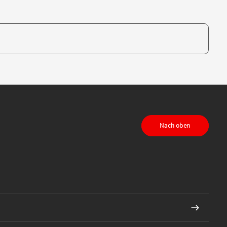
te, um auszuwählen
Nach oben