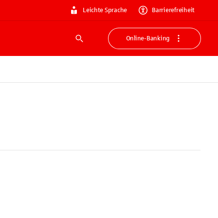
Leichte Sprache
Barrierefreiheit
Online-Banking
Suche