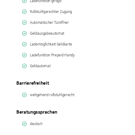
Ladefunktion girogo
Rollstuhlgerechter Zugang
Automatischer Türöffner
Geldausgabeautomat
Lademöglichkeit Geldkarte
Ladefunktion Prepaid Handy
Geldautomat
Barrierefreiheit
weitgehend rollstuhlgerecht
Beratungssprachen
deutsch