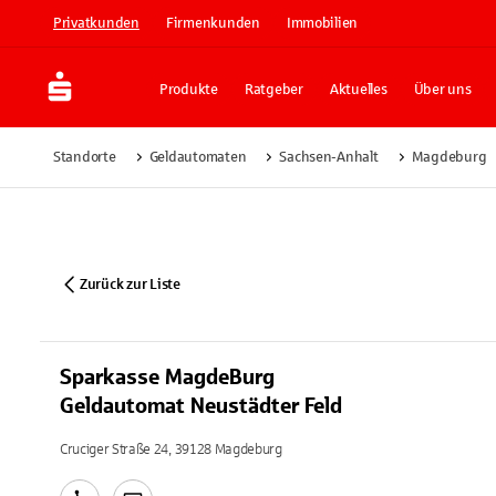
Privatkunden
Firmenkunden
Immobilien
Produkte
Ratgeber
Aktuelles
Über uns
Standorte
Geldautomaten
Sachsen-Anhalt
Magdeburg
Zurück zur Liste
Sparkasse MagdeBurg
Geldautomat Neustädter Feld
Cruciger Straße 24, 39128 Magdeburg