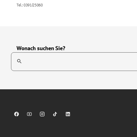
Tel.: 0391/25060
Wonach suchen Sie?
Suchfeld
Tippen Sie, um nach Themen zu suchen. Verwenden Sie die Pfei
Sparkasse auf Facebook
Sparkasse auf Youtube
Sparkasse auf Instagram
Sparkasse auf TikTok
Sparkasse auf LinkedIn