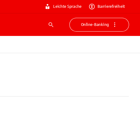
Leichte Sprache
Barrierefreiheit
Online-Banking
Suche