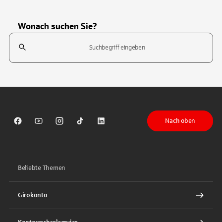
Wonach suchen Sie?
Suchfeld
Tippen Sie, um nach Themen zu suchen. Verwenden Sie die Pfeil-T
Nach oben
Sparkasse auf Facebook
Sparkasse auf Youtube
Sparkasse auf Instagram
Sparkasse auf TikTok
Sparkasse auf LinkedIn
Beliebte Themen
Girokonto