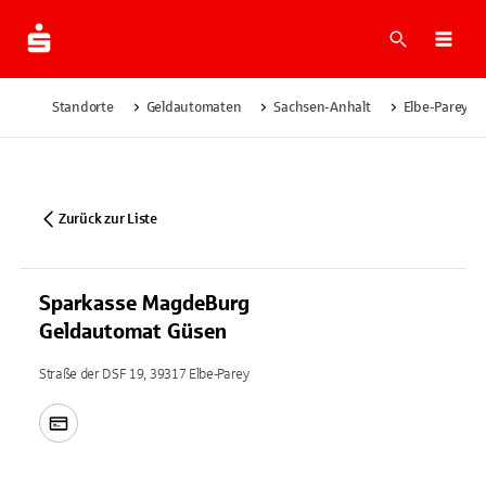
Suche
Navi
Standorte
Geldautomaten
Sachsen-Anhalt
Elbe-Parey
Zurück zur Liste
Sparkasse MagdeBurg
Geldautomat Güsen
Straße der DSF 19, 39317 Elbe-Parey