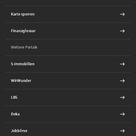
Karte sperren
Finanzglossar
Weitere Portale
S-Immobilien
WirWunder
LBS
Deka
Jobbörse