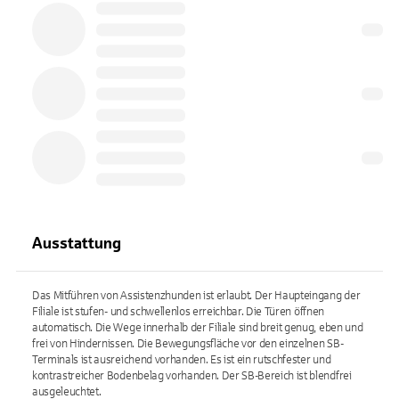
Ausstattung
Das Mitführen von Assistenzhunden ist erlaubt. Der Haupteingang der
Filiale ist stufen- und schwellenlos erreichbar. Die Türen öffnen
automatisch. Die Wege innerhalb der Filiale sind breit genug, eben und
frei von Hindernissen. Die Bewegungsfläche vor den einzelnen SB-
Terminals ist ausreichend vorhanden. Es ist ein rutschfester und
kontrastreicher Bodenbelag vorhanden. Der SB-Bereich ist blendfrei
ausgeleuchtet.