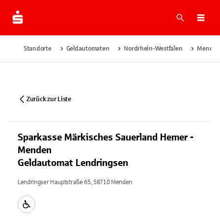
Suche
Navi
Standorte
Geldautomaten
Nordrhein-Westfalen
Mende
Zurück zur Liste
Sparkasse Märkisches Sauerland Hemer -
Menden
Geldautomat Lendringsen
Lendringser Hauptstraße 65, 58710 Menden