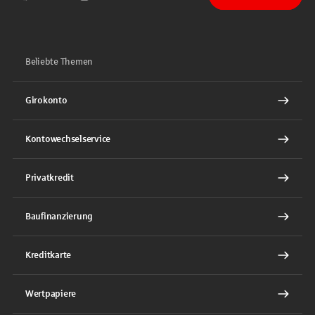
Sparkasse auf Facebook
Sparkasse auf Youtube
Sparkasse auf Instagram
Sparkasse auf TikTok
Sparkasse auf LinkedIn
Beliebte Themen
Girokonto
Kontowechselservice
Privatkredit
Baufinanzierung
Kreditkarte
Wertpapiere