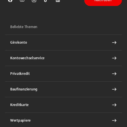
Sparkasse auf Facebook
Sparkasse auf Youtube
Sparkasse auf Instagram
Sparkasse auf TikTok
Sparkasse auf LinkedIn
Beliebte Themen
Girokonto
Kontowechselservice
Privatkredit
Baufinanzierung
Kreditkarte
Wertpapiere