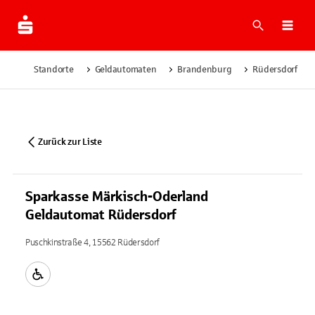
Suche
Navi
Standorte
Geldautomaten
Brandenburg
Rüdersdorf
Zurück zur Liste
Sparkasse Märkisch-Oderland
Geldautomat Rüdersdorf
Puschkinstraße 4, 15562 Rüdersdorf