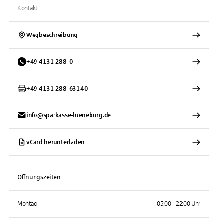
Kontakt
Wegbeschreibung
+
49
4131
288-0
+
49
4131
288-63140
info@sparkasse-lueneburg.de
vCard herunterladen
Öffnungszeiten
Montag
05:00 - 22:00 Uhr