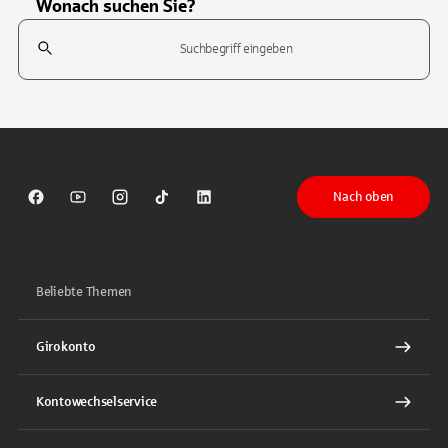
Wonach suchen Sie?
Suchfeld
Tippen Sie, um nach Themen zu suchen. Verwenden Sie die Pfeil-T
Nach oben
Sparkasse auf Facebook
Sparkasse auf Youtube
Sparkasse auf Instagram
Sparkasse auf TikTok
Sparkasse auf LinkedIn
Beliebte Themen
Girokonto
Kontowechselservice