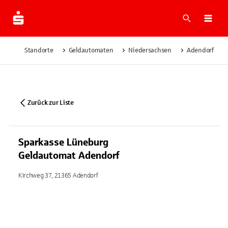
Suche
Navi
Standorte
Geldautomaten
Niedersachsen
Adendorf
Zurück zur Liste
Sparkasse Lüneburg
Geldautomat Adendorf
Kirchweg 37, 21365 Adendorf