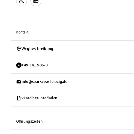
Kontakt
Wegbeschreibung
+
49
341
986-0
info@sparkasse-leipzig.de
vCard herunterladen
Öffnungszeiten