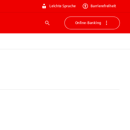
Leichte Sprache
Barrierefreiheit
Online-Banking
Suche