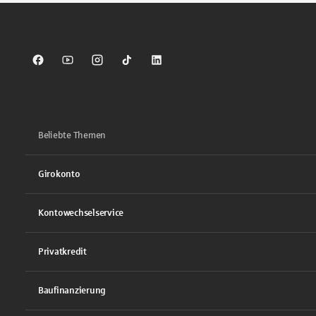
Sparkasse auf Facebook
Sparkasse auf Youtube
Sparkasse auf Instagram
Sparkasse auf TikTok
Sparkasse auf LinkedIn
Beliebte Themen
Girokonto
Kontowechselservice
Privatkredit
Baufinanzierung