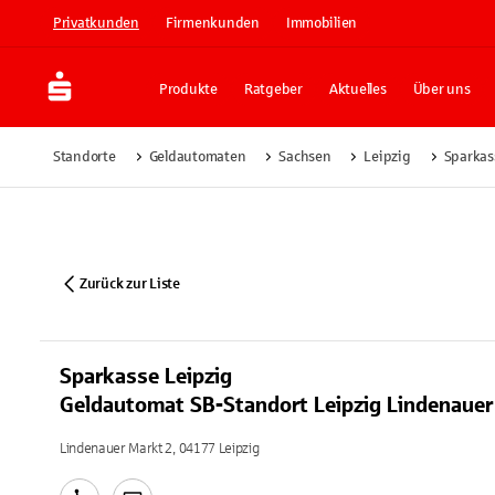
Privatkunden
Firmenkunden
Immobilien
Produkte
Ratgeber
Aktuelles
Über uns
Standorte
Geldautomaten
Sachsen
Leipzig
Sparkas
Zurück zur Liste
Sparkasse Leipzig
Geldautomat SB-Standort Leipzig Lindenauer
Lindenauer Markt 2, 04177 Leipzig