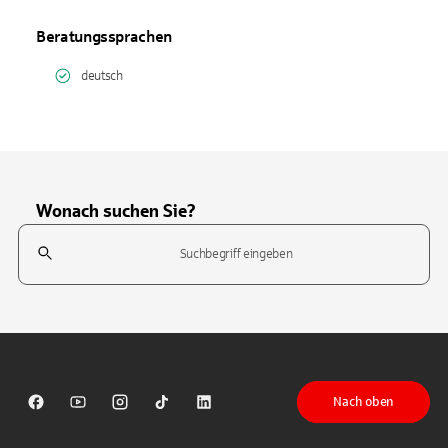
Beratungssprachen
deutsch
Wonach suchen Sie?
Suchfeld
Tippen Sie, um nach Themen zu suchen. Verwenden Sie die Pfeil-T
Nach oben
Sparkasse auf Facebook
Sparkasse auf Youtube
Sparkasse auf Instagram
Sparkasse auf TikTok
Sparkasse auf LinkedIn