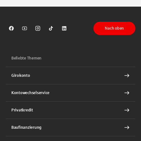
Nach oben
Sparkasse auf Facebook
Sparkasse auf Youtube
Sparkasse auf Instagram
Sparkasse auf TikTok
Sparkasse auf LinkedIn
Beliebte Themen
Girokonto
Kontowechselservice
Privatkredit
Baufinanzierung