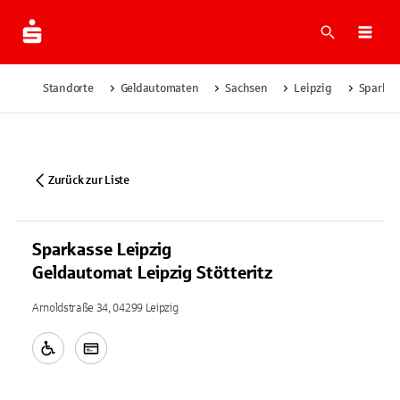
Suche
Navi
Standorte
Geldautomaten
Sachsen
Leipzig
Sparkas
Zurück zur Liste
Sparkasse Leipzig
Geldautomat Leipzig Stötteritz
Arnoldstraße 34, 04299 Leipzig