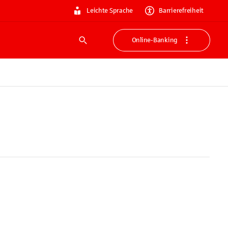
Leichte Sprache
Barrierefreiheit
Online-Banking
Suche