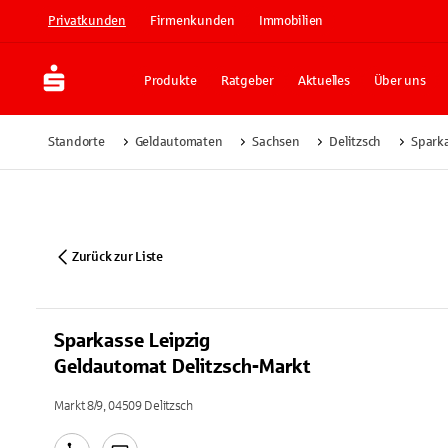
Privatkunden
Firmenkunden
Immobilien
Produkte
Ratgeber
Aktuelles
Über uns
Standorte
Geldautomaten
Sachsen
Delitzsch
Sparka
Zurück zur Liste
Sparkasse Leipzig
Geldautomat Delitzsch-Markt
Markt 8/9, 04509 Delitzsch