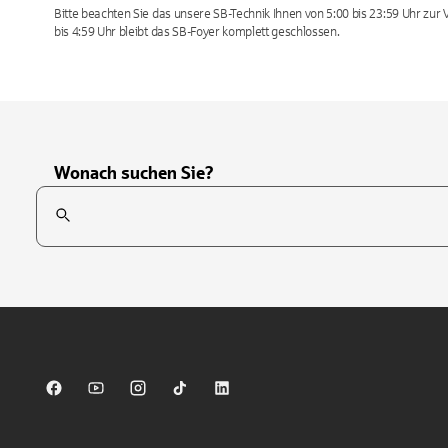
Bitte beachten Sie das unsere SB-Technik Ihnen von 5:00 bis 23:59 Uhr zur V
bis 4:59 Uhr bleibt das SB-Foyer komplett geschlossen.
Wonach suchen Sie?
Suchfeld
Tippen Sie, um nach Themen zu suchen. Verwenden Sie die Pfei
Sparkasse auf Facebook
Sparkasse auf Youtube
Sparkasse auf Instagram
Sparkasse auf TikTok
Sparkasse auf LinkedIn