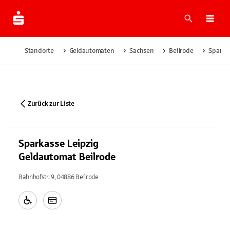
Suche
Navi
Standorte
Geldautomaten
Sachsen
Beilrode
Sparka
Zurück zur Liste
Sparkasse Leipzig
Geldautomat Beilrode
Bahnhofstr. 9, 04886 Beilrode