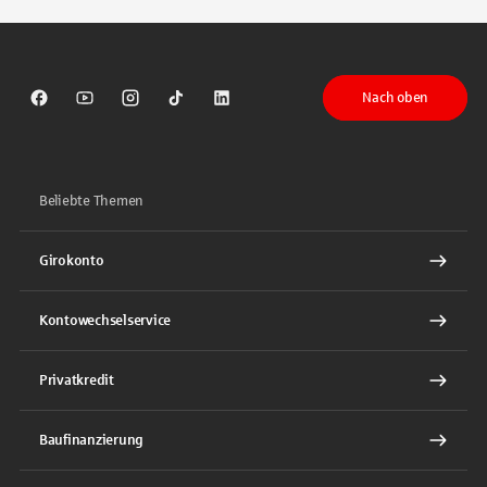
Nach oben
Sparkasse auf Facebook
Sparkasse auf Youtube
Sparkasse auf Instagram
Sparkasse auf TikTok
Sparkasse auf LinkedIn
Beliebte Themen
Girokonto
Kontowechselservice
Privatkredit
Baufinanzierung